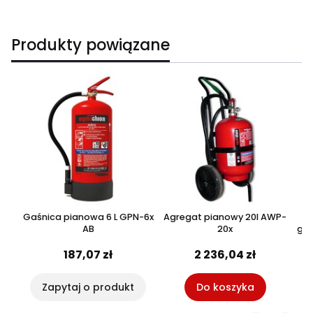
Produkty powiązane
Gaśnica pianowa 6 L GPN-6x
Agregat pianowy 20l AWP-
C
AB
20x
gas
187,07 zł
2 236,04 zł
Zapytaj o produkt
Do koszyka