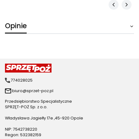
Opinie
774028025
biuro@sprzet-poz.pl
Przedsiębiorstwo Specjalistyczne
SPRZĘT-POŻ Sp. z o.o.
Władysława Jagiełły 17e ,45-920 Opole
NIP: 7542738220
Regon: 532382159