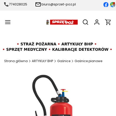
774028025
biuro@sprzet-poz.pl
Produ
Otwórz wyszukiw
Strona główna
ARTYKUŁY BHP
Gaśnice
Gaśnice pianowe