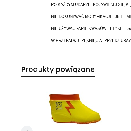
PO KAŻDYM UDARZE, POJAWIENIU SIĘ P
NIE DOKONYWAĆ MODYFIKACJI LUB ELIM
NIE UŻYWAĆ FARB, KWASÓW I ETYKIET
W PRZYPADKU: PĘKNIĘCIA, PRZEDZIURA
Produkty powiązane