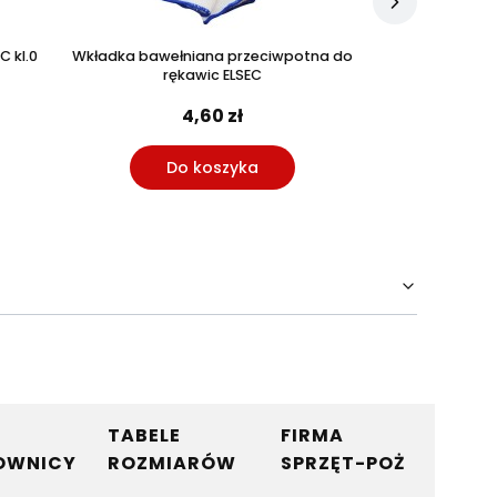
C kl.0
Wkładka bawełniana przeciwpotna do
Rękawice elektro
rękawic ELSEC
d
4,60 zł
9
Do koszyka
Do
TABELE
FIRMA
OWNICY
ROZMIARÓW
SPRZĘT-POŻ