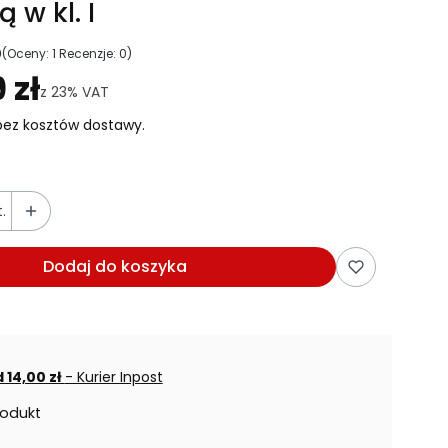
ą w kl. I
0
(Oceny: 1 Recenzje: 0)
ejdź do sekcji Opinie
 zł
z
23%
VAT
ez kosztów dostawy.
.
Dodaj do koszyka
 14,00 zł
- Kurier Inpost
rodukt