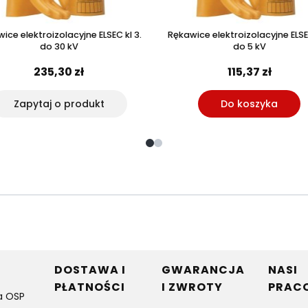
ice elektroizolacyjne ELSEC kl 3.
Rękawice elektroizolacyjne ELSE
do 30 kV
do 5 kV
235,30 zł
115,37 zł
Zapytaj o produkt
Do koszyka
w stopce
DOSTAWA I
GWARANCJA
NASI
PŁATNOŚCI
I ZWROTY
PRAC
a OSP