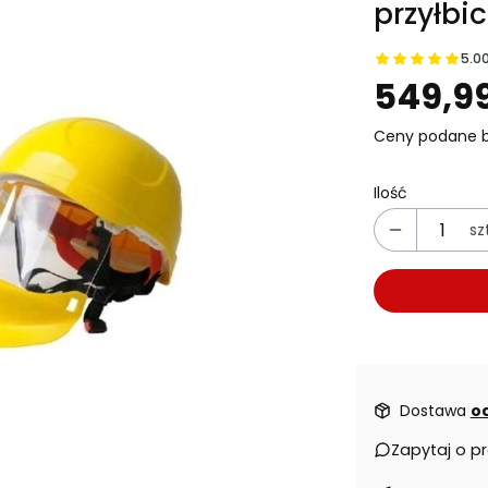
przyłbic
5.0
Prz
549,99
Ceny podane b
Ilość
szt
Dostawa
od
Zapytaj o p