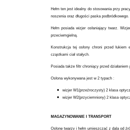
Hełm ten jest idealny do stosowania przy pr
noszenia oraz długości paska podbródkowego.
Hełm posiada wizjer osłaniający twarz. Wiz
przeciwmgielną.
Konstrukcja tej osłony chroni przed łukiem 
cząstkami ciał stałych.
Posiada także filtr chroniący przed działaniem
Osłona wykonywana jest w 2 typach :
wizjer W1(przeźroczysty) 2 klasa optyc
wizjer W2(przyciemniony) 2 klasa optyc
MAGAZYNOWANIE I TRANSPORT
Osłonę twarzy i hełm umieszczać z dala od źró