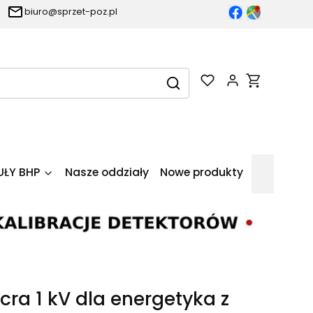
biuro@sprzet-poz.pl
Produkty w k
Wyczyść
Szukaj
UŁY BHP
Nasze oddziały
Nowe produkty
cra 1 kV dla energetyka z