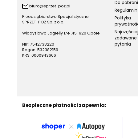
Do pobran
biuro@sprzet-poz.pl
Regulamin
Przedsiębiorstwo Specjalistyczne
Polityka
SPRZĘT-POŻ Sp. z o.o.
prywatnoś
Najczęście
Władysława Jagiełły 17e ,45-920 Opole
zadawane
pytania
NIP: 7542738220
Regon: 532382159
KRS: 0000943666
Bezpieczne płatności zapewnia: