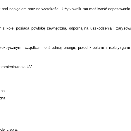
acy pod napięciem oraz na wysokości. Użytkownik ma możliwość dopasowania
jer z kolei posiada powłokę zewnętrzną, odporną na uszkodzenia i zaryso
elektrycznym, cząstkami o średniej energii, przed kroplami i rozbryzgam
 promieniowania UV.
zna
zna
deł ciepła.