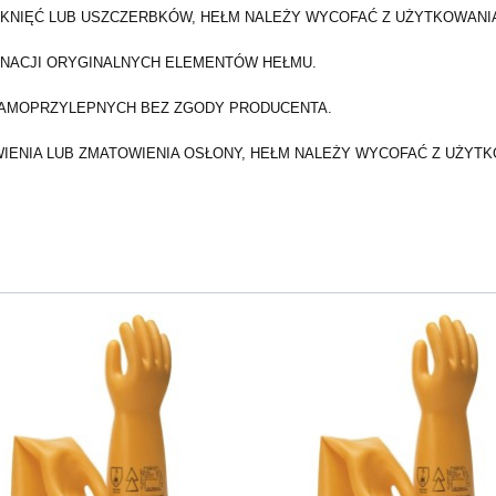
ĘKNIĘĆ LUB USZCZERBKÓW, HEŁM NALEŻY WYCOFAĆ Z UŻYTKOWANI
INACJI ORYGINALNYCH ELEMENTÓW HEŁMU.
 SAMOPRZYLEPNYCH BEZ ZGODY PRODUCENTA.
WIENIA LUB ZMATOWIENIA OSŁONY, HEŁM NALEŻY WYCOFAĆ Z UŻYTK