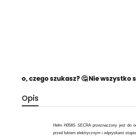
 tego, czego szukasz? 🤔 Nie wszystko stra
Opis
Hełm H058S SECRA przeznaczony jest do och
przed łukiem elektrycznym i odpryskami stopi