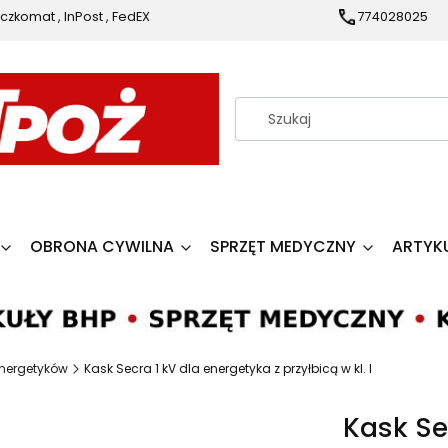
czkomat , InPost , FedEX
774028025
OBRONA CYWILNA
SPRZĘT MEDYCZNY
ARTYK
energetyków
Kask Secra 1 kV dla energetyka z przyłbicą w kl. I
Kask Se