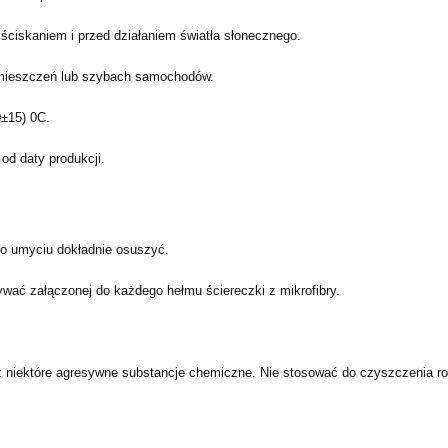
ciskaniem i przed działaniem światła słonecznego.
mieszczeń lub szybach samochodów.
±15) 0C.
od daty produkcji.
o umyciu dokładnie osuszyć.
wać załączonej do każdego hełmu ściereczki z mikrofibry.
.
iektóre agresywne substancje chemiczne. Nie stosować do czyszczenia roz