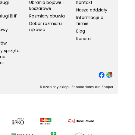
sługi
Ubrania bojowe i
Kontakt
koszarowe
Nasze oddziały
sługi BHP
Rozmiary obuwia
Informacje o
Dobór rozmiaru
firmie
towy
rękawic
Blog
Kariera
rów
y sprzętu
 na
ci
©
szablony sklepu
Shopcademy dla
Shoper