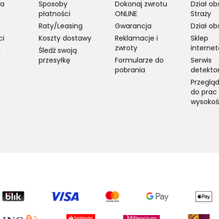
ia
Sposoby
Dokonaj zwrotu
Dział ob
płatności
ONLINE
Straży
Raty/Leasing
Gwarancja
Dział ob
ci
Koszty dostawy
Reklamacje i
Sklep
zwroty
interne
j
Śledź swoją
przesyłkę
Formularze do
Serwis
pobrania
detekto
Przegląd
do prac
wysokoś