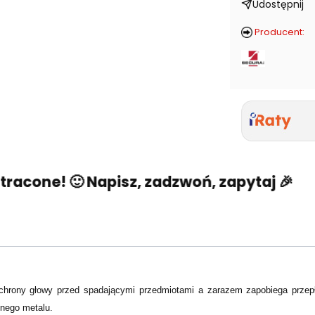
Udostępnij
Producent:
cone! 🙂 Napisz, zadzwoń, zapytaj 🎉
Nie
rony głowy przed spadającymi przedmiotami a zarazem zapobiega przepł
onego metalu.