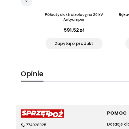
lacyjny 20kV
Półbuty elektroizolacyjne 20 kV
Rękaw
Antyamper
 zł
591,52 zł
yka
Zapytaj o produkt
Opinie
Linki 
POMOC
Dotacje dl
774028025