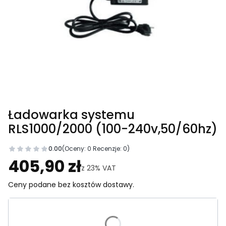
Ładowarka systemu
RLS1000/2000 (100-240v,50/60hz)
0.00
(Oceny: 0 Recenzje: 0)
Przejdź do sekcji Opinie
405,90 zł
z
23%
VAT
Ceny podane bez kosztów dostawy.
Wybierz wariant produktu: