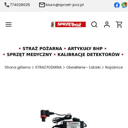
774028025
biuro@sprzet-poz.pl
Produ
Otwórz wyszukiw
Strona główna
STRAŻ POŻARNA
Oświetlenie - Latarki
Najaśnice