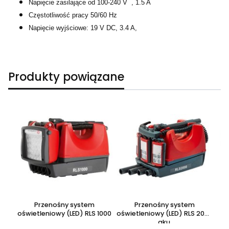
Napięcie zasilające od 100-240 V , 1.5 A
Częstotliwość pracy 50/60 Hz
Napięcie wyjściowe: 19 V DC, 3.4 A,
Produkty powiązane
a
Przenośny system
Przenośny system
P
5
oświetleniowy (LED) RLS 1000
oświetleniowy (LED) RLS 2000
aku.