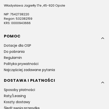
Władysława Jagiełły 17e ,45-920 Opole
NIP: 7542738220
Regon: 532382159
KRS: 0000943666
Linki w stopce
POMOC
Dotacje dla OSP
Do pobrania
Regulamin
Polityka prywatności
Najczęściej zadawane pytania
DOSTAWA I PŁATNOŚCI
Sposoby płatności
Raty/Leasing
Koszty dostawy
Śledź swoją przesyłkę