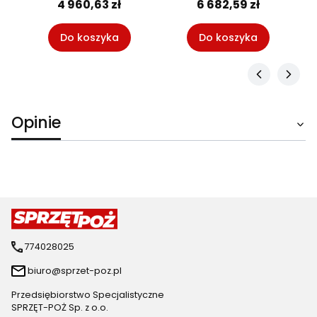
4 960,63 zł
6 682,59 zł
Do koszyka
Do koszyka
Opinie
774028025
biuro@sprzet-poz.pl
Przedsiębiorstwo Specjalistyczne
SPRZĘT-POŻ Sp. z o.o.