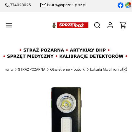
774028025
biuro@sprzet-poz.pl
Produ
Otwórz wyszukiw
 główna
STRAŻ POŻARNA
Oświetlenie - Latarki
Latarki MacTronic(R)