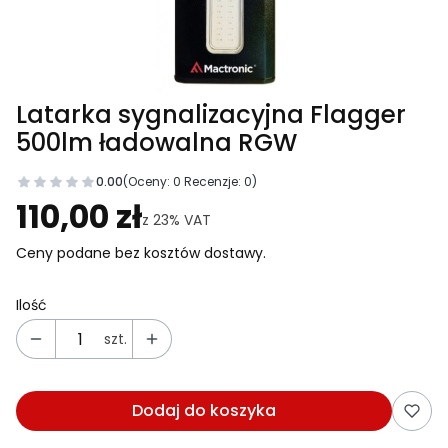
Latarka sygnalizacyjna Flagger
500lm ładowalna RGW
0.00
(Oceny: 0 Recenzje: 0)
Przejdź do sekcji Opinie
110,00 zł
z
23%
VAT
Ceny podane bez kosztów dostawy.
Ilość
szt.
Dodaj do koszyka