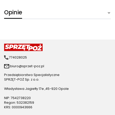
Opinie
774028025
biuro@sprzet-poz.pl
Przedsiębiorstwo Specjalistyczne
SPRZĘT-POŻ Sp. z o.o.
Władysława Jagiełły 17e ,45-920 Opole
NIP: 7542738220
Regon: 532382159
KRS: 0000943666