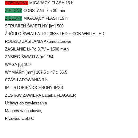
CZERWONY
MIGAJĄCY FLASH 15 h
ZIELONY
CONSTANT 7 h 30 min
ZIELONY
MIGAJĄCY FLASH 15 h
STRUMIEŃ ŚWIETLNY [lm] 500
ŹRÓDŁO ŚWIATŁA TG2 3535 LED + COB WHITE LED
RODZAJ ZASILANIA Akumulatorowe
ZASILANIE Li-Po 3,7V – 1500 mAh
ZASIĘG ŚWIATŁA [m] 154
WAGA [g] 109
WYMIARY [mm] 107,5 x 47 x 36,5
CZAS ŁADOWANIA 3 h
IP – STOPIEŃ OCHRONY IPX3
ZESTAW ZAWIERA Latarka FLAGGER
Uchwyt do zawieszania
Magnes w obudowie,
Przewód USB-C