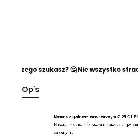
ego, czego szukasz? 🤔 Nie wszystko straco
Opis
Nasada z gwintem wewnętrznym Ø 25 G1 P
Nasada tłoczna lub ssawno-tłoczna z gwint
ssawnymi.