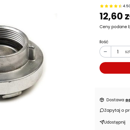
4.5
Prz
12,60 z
Ceny podane b
Ilość
szt
Dostawa
od
Zapytaj o p
Udostępnij