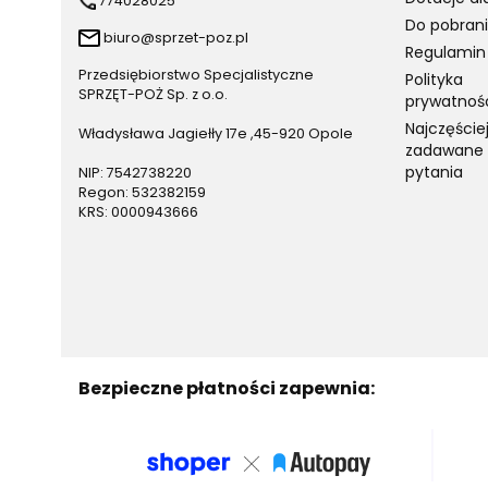
774028025
Do pobran
biuro@sprzet-poz.pl
Regulamin
Przedsiębiorstwo Specjalistyczne
Polityka
SPRZĘT-POŻ Sp. z o.o.
prywatnoś
Najczęście
Władysława Jagiełły 17e ,45-920 Opole
zadawane
pytania
NIP: 7542738220
Regon: 532382159
KRS: 0000943666
Bezpieczne płatności zapewnia: