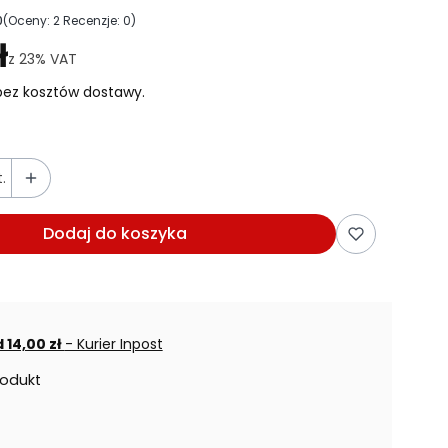
0
(Oceny: 2 Recenzje: 0)
ejdź do sekcji Opinie
ł
z
23%
VAT
ez kosztów dostawy.
.
Dodaj do koszyka
 14,00 zł
- Kurier Inpost
rodukt