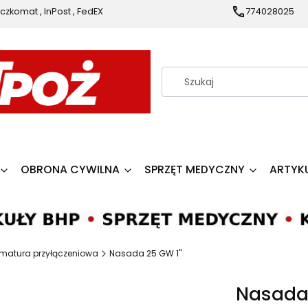
czkomat , InPost , FedEX
774028025
OBRONA CYWILNA
SPRZĘT MEDYCZNY
ARTYK
matura przyłączeniowa
Nasada 25 GW 1"
Nasada 