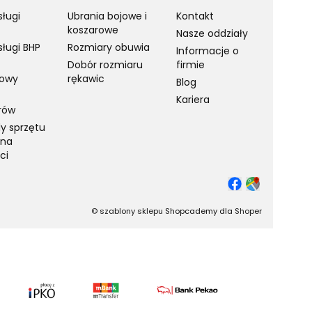
sługi
Ubrania bojowe i
Kontakt
koszarowe
Nasze oddziały
sługi BHP
Rozmiary obuwia
Informacje o
Dobór rozmiaru
firmie
towy
rękawic
Blog
Kariera
rów
y sprzętu
 na
ci
©
szablony sklepu
Shopcademy dla
Shoper