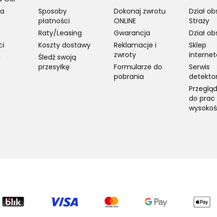
ia
Sposoby
Dokonaj zwrotu
Dział ob
płatności
ONLINE
Straży
Raty/Leasing
Gwarancja
Dział ob
ci
Koszty dostawy
Reklamacje i
Sklep
zwroty
interne
j
Śledź swoją
przesyłkę
Formularze do
Serwis
pobrania
detekto
Przegląd
do prac
wysokoś