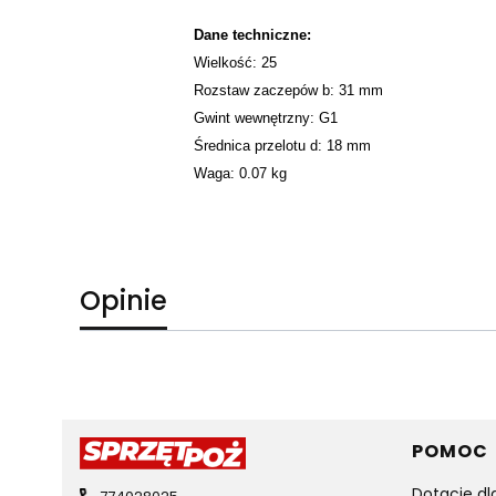
Dane techniczne:
Wielkość: 25
Rozstaw zaczepów b: 31 mm
Gwint wewnętrzny: G1
Średnica przelotu d: 18 mm
Waga: 0.07 kg
Opinie
Linki 
POMOC
Dotacje dl