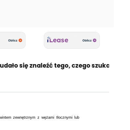
dało się znaleźć tego, czego szukasz? 🤔 N
gwintem zewnętrznym z wężami tłocznymi lub