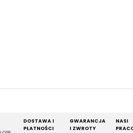
w stopce
DOSTAWA I
GWARANCJA
NASI
PŁATNOŚCI
I ZWROTY
PRAC
a OSP