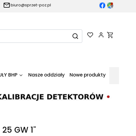
biuro@sprzet-poz.pl
Produkty w k
Wyczyść
Szukaj
UŁY BHP
Nasze oddziały
Nowe produkty
25 GW 1"