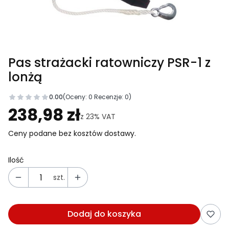
Pas strażacki ratowniczy PSR-1 z
lonżą
0.00
(Oceny: 0 Recenzje: 0)
Przejdź do sekcji Opinie
238,98 zł
z
23%
VAT
Ceny podane bez kosztów dostawy.
Ilość
szt.
Dodaj do koszyka