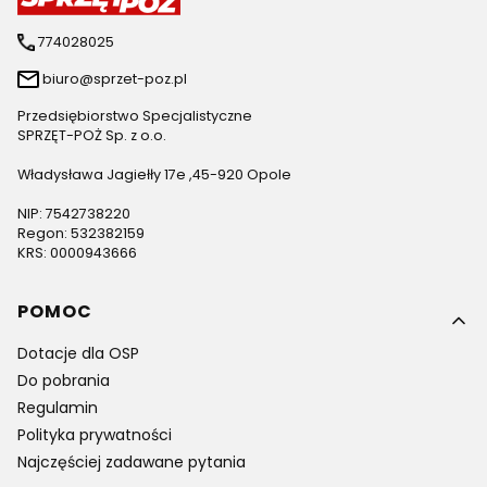
774028025
biuro@sprzet-poz.pl
Przedsiębiorstwo Specjalistyczne
SPRZĘT-POŻ Sp. z o.o.
Władysława Jagiełły 17e ,45-920 Opole
NIP: 7542738220
Regon: 532382159
KRS: 0000943666
Linki w stopce
POMOC
Dotacje dla OSP
Do pobrania
Regulamin
Polityka prywatności
Najczęściej zadawane pytania