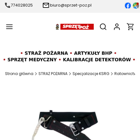
774028025
biuro@sprzet-poz.pl
Produ
Otwórz wyszukiw
Strona główna
STRAŻ POŻARNA
Specjalizacje KSRG
Ratownictwo 