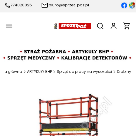
774028025
biuro@sprzet-poz.pl
Produ
Otwórz wyszukiw
rona główna
ARTYKUŁY BHP
Sprzęt do pracy na wysokości
Drabiny