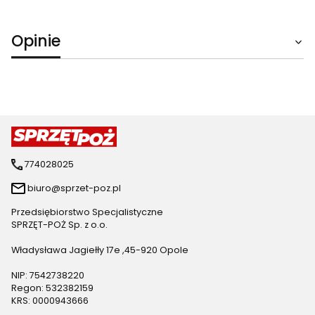
Opinie
774028025
biuro@sprzet-poz.pl
Przedsiębiorstwo Specjalistyczne
SPRZĘT-POŻ Sp. z o.o.
Władysława Jagiełły 17e ,45-920 Opole
NIP: 7542738220
Regon: 532382159
KRS: 0000943666