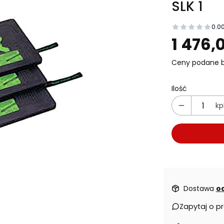
SLK 1
0.0
Prz
1 476,0
Ceny podane b
Ilość
kpl
Dostawa
od
Zapytaj o p