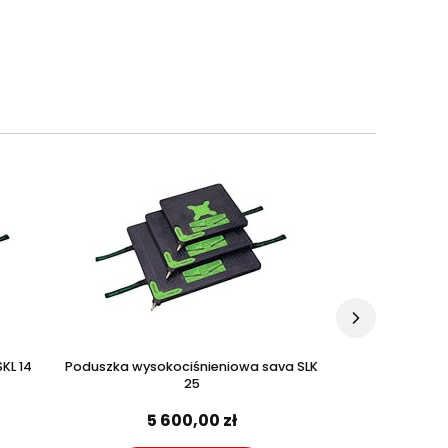
KL 14
Poduszka wysokociśnieniowa sava SLK
Poduszka wysok
25
5 600,00 zł
5 