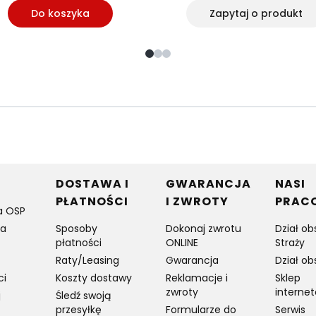
Do koszyka
Zapytaj o produkt
w stopce
DOSTAWA I
GWARANCJA
NASI
PŁATNOŚCI
I ZWROTY
PRAC
a OSP
ia
Sposoby
Dokonaj zwrotu
Dział ob
płatności
ONLINE
Straży
Raty/Leasing
Gwarancja
Dział ob
ci
Koszty dostawy
Reklamacje i
Sklep
zwroty
interne
j
Śledź swoją
przesyłkę
Formularze do
Serwis