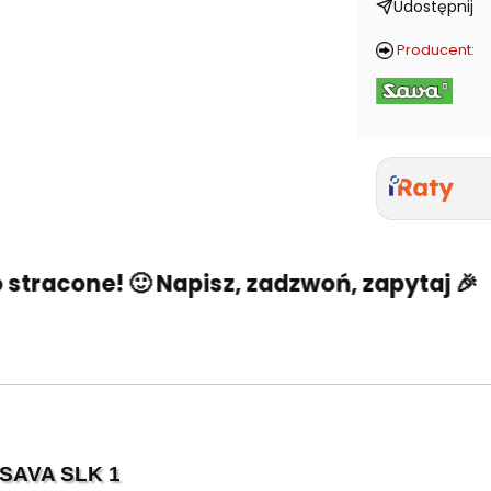
Udostępnij
Producent:
racone! 🙂 Napisz, zadzwoń, zapytaj 🎉
N
 SAVA SLK 1