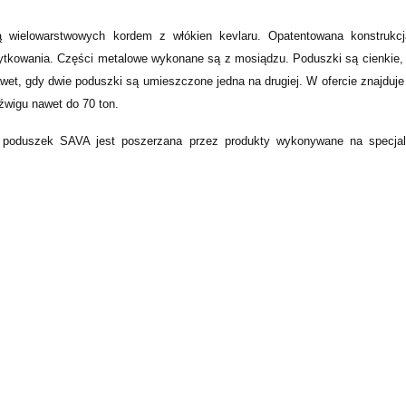
 wielowarstwowych kordem z włókien kevlaru. Opatentowana konstrukcj
ytkowania. Części metalowe wykonane są z mosiądzu. Poduszki są cienkie, le
et, gdy dwie poduszki są umieszczone jedna na drugiej. W ofercie znajduj
źwigu nawet do 70 ton.
poduszek SAVA jest poszerzana przez produkty wykonywane na specjaln