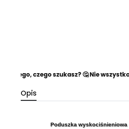
źć tego, czego szukasz? 🤔 Nie wszystko st
Opis
Poduszka wyskociśnieniowa