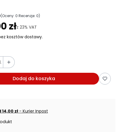
0
(Oceny: 0 Recenzje: 0)
ejdź do sekcji Opinie
0 zł
z
23%
VAT
ez kosztów dostawy.
.
Dodaj do koszyka
 14,00 zł
- Kurier Inpost
rodukt