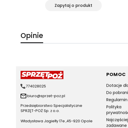
yka
Zapytaj o produkt
Opinie
Linki 
POMOC
Dotacje dl
774028025
Do pobran
biuro@sprzet-poz.pl
Regulamin
Przedsiębiorstwo Specjalistyczne
Polityka
SPRZĘT-POŻ Sp. z o.o.
prywatnoś
Najczęście
Władysława Jagiełły 17e ,45-920 Opole
zadawane