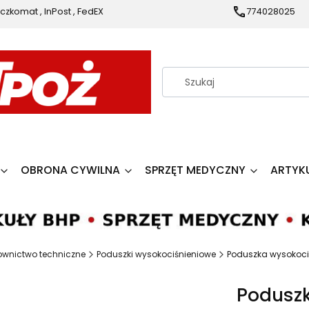
czkomat , InPost , FedEX
774028025
OBRONA CYWILNA
SPRZĘT MEDYCZNY
ARTYK
ownictwo techniczne
Poduszki wysokociśnieniowe
Poduszka wysokoci
Podusz