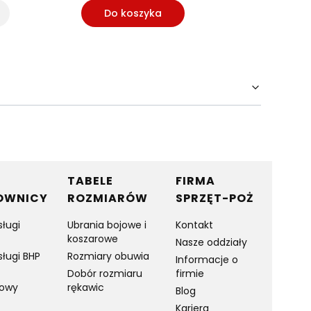
Do koszyka
Do
TABELE
FIRMA
OWNICY
ROZMIARÓW
SPRZĘT-POŻ
sługi
Ubrania bojowe i
Kontakt
koszarowe
Nasze oddziały
sługi BHP
Rozmiary obuwia
Informacje o
Dobór rozmiaru
firmie
towy
rękawic
Blog
Kariera