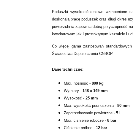
Poduszki wysokociśnieniowe wzmocnione są
doskonałą pracę poduszek oraz długi okres uż
powierzchnia zapewnia dobrą przyczepność naw
kwadratowym jak i prostokątnym kształcie i ud
Co więcej gama zastosowań standardowych 
Świadectwa Dopuszczenia CNBOP.
Dane techniczne:
Max. nośność -
800 kg
Wymiary -
148 x 149 mm
Wysokość -
25 mm
Max. wysokość podnoszenia -
80 mm
Zapotrzebowanie powietrzne -
5 l
Max. ciśnienie robocze -
8 bar
Ciśnienie próbne -
12 bar