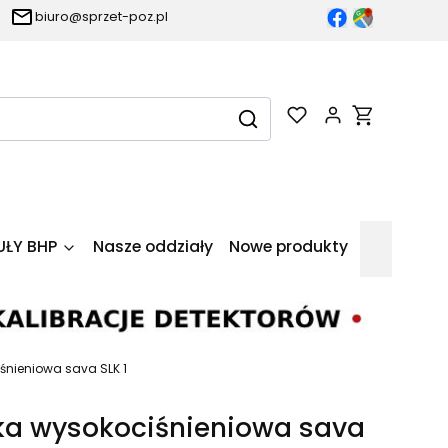
biuro@sprzet-poz.pl
Produkty w k
Wyczyść
Szukaj
UŁY BHP
Nasze oddziały
Nowe produkty
śnieniowa sava SLK 1
ka wysokociśnieniowa sava