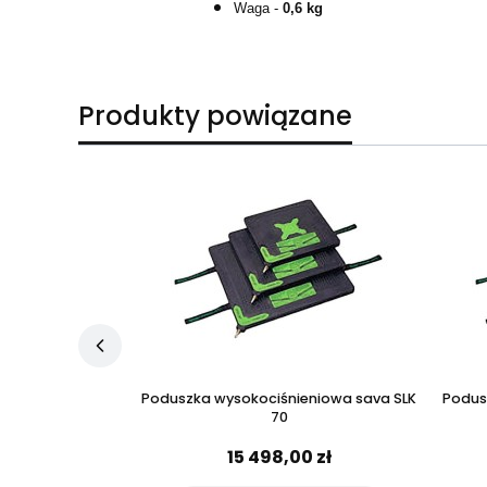
Waga -
0,6 kg
Produkty powiązane
eniowa sava SLK
Poduszka wysokociśnieniowa sava SLK
Podus
70
 zł
15 498,00 zł