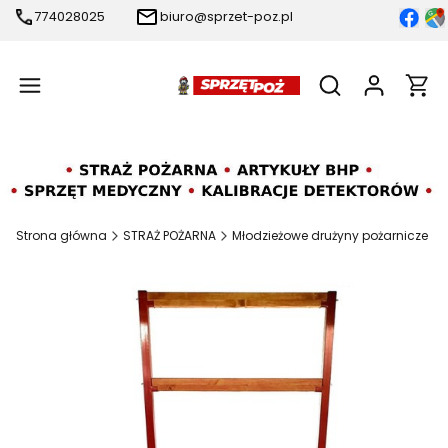
774028025
biuro@sprzet-poz.pl
Produ
Otwórz wyszukiw
Strona główna
STRAŻ POŻARNA
Młodzieżowe drużyny pożarnicze