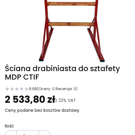
Ściana drabiniasta do sztafety
MDP CTIF
0.00
(Oceny: 0 Recenzje: 0)
Przejdź do sekcji Opinie
2 533,80 zł
z
23%
VAT
Ceny podane bez kosztów dostawy.
Ilość