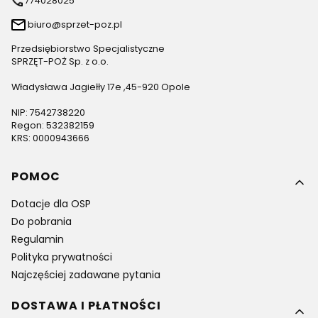
774028025
biuro@sprzet-poz.pl
Przedsiębiorstwo Specjalistyczne
SPRZĘT-POŻ Sp. z o.o.
Władysława Jagiełły 17e ,45-920 Opole
NIP: 7542738220
Regon: 532382159
KRS: 0000943666
Linki w stopce
POMOC
Dotacje dla OSP
Do pobrania
Regulamin
Polityka prywatności
Najczęściej zadawane pytania
DOSTAWA I PŁATNOŚCI