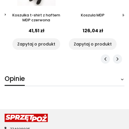
MDP
Koszulka t-shirt z haftem
Koszula MDP
Heł
MDP czerwona
41,51 zł
126,04 zł
Zapytaj o produkt
Zapytaj o produkt
Opinie