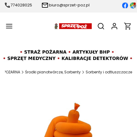
774028025
biuro@sprzet-poz.pl
Produ
Otwórz wyszukiw
AŻ POŻARNA
Środki pianotwórcze, Sorbenty
Sorbenty i odtłuszczacze