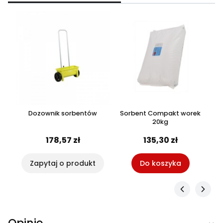
ro
Dozownik sorbentów
Sorbent Compakt worek
20kg
178,57 zł
135,30 zł
Zapytaj o produkt
Do koszyka