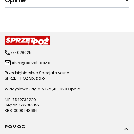
Opinie
774028025
biuro@sprzet-poz.pl
Przedsiębiorstwo Specjalistyczne
SPRZĘT-POŻ Sp. z o.o.
Władysława Jagiełły 17e ,45-920 Opole
NIP: 7542738220
Regon: 532382159
KRS: 0000943666
Linki w stopce
POMOC