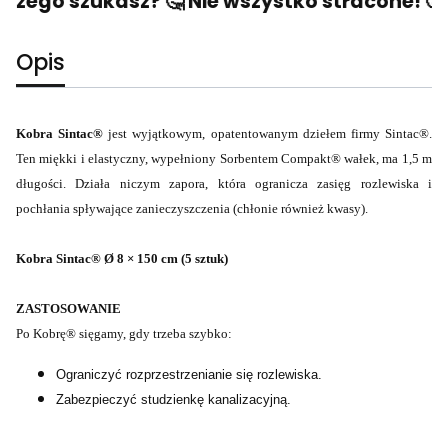
czego szukasz? 🤔 Nie wszystko stracone! 🙂 
Opis
Kobra Sintac®
jest wyjątkowym, opatentowanym dziełem firmy Sintac®.
Ten miękki i elastyczny, wypełniony Sorbentem Compakt® wałek, ma 1,5 m
długości. Działa niczym zapora, która ogranicza zasięg rozlewiska i
pochłania spływające zanieczyszczenia (chłonie również kwasy).
Kobra Sintac® Ø 8 × 150 cm (5 sztuk)
ZASTOSOWANIE
Po Kobrę® sięgamy, gdy trzeba szybko:
Ograniczyć rozprzestrzenianie się rozlewiska.
Zabezpieczyć studzienkę kanalizacyjną.