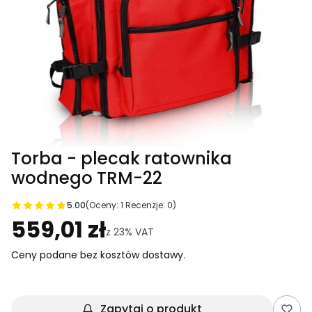
Torba - plecak ratownika
wodnego TRM-22
5.00
(Oceny: 1 Recenzje: 0)
Przejdź do sekcji Opinie
559,01 zł
z
23%
VAT
Ceny podane bez kosztów dostawy.
Zapytaj o produkt