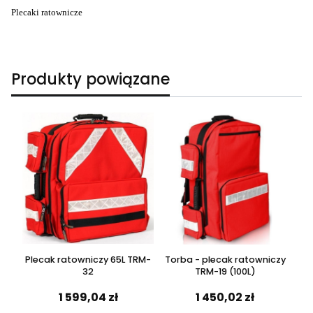
Plecaki ratownicze
Produkty powiązane
(z
Plecak ratowniczy 65L TRM-
Torba - plecak ratowniczy
Z
32
TRM-19 (100L)
1 599,04 zł
1 450,02 zł