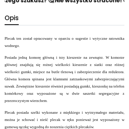
czego szukasz? 🤔 Nie wszystko stracone! 🙂 
Opis
Plecak ten został opracowany w oparciu o sugestie i wytyczne ratownika
wodnego.
Posiada jedną komorę główną i trzy kieszenie na zewnątrz. W komorze
głównej znajdują się rożnej wielkości kieszenie z siatki oraz różnej
wielkości gumki, miejsce na butle tlenową i zabezpieczenie dla reduktora.
Główna komora spinana jest klamrami zatrzaskowymi zabezpieczającymi
suwak. Zewnętrzne kieszenie również posiadają gumki, kieszonkę na telefon
komórkowy oraz wyposażone są w dwie saszetki segregacyjne z
przezroczystym wierzchem.
Plecak posiada szelki wykonane z miękkiego i wytrzymałego materiału,
można je schować i nieść plecak w ręku ponieważ jest wyposażony w
gumową rączkę wygodną do noszenia ciężkich plecaków.