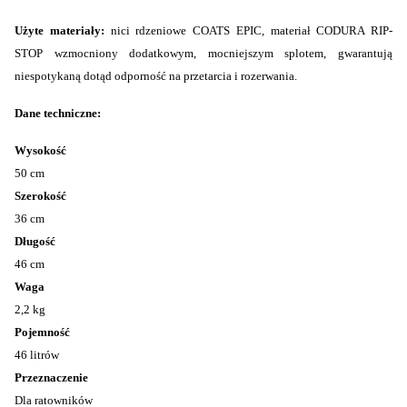
Użyte materiały:
nici rdzeniowe COATS EPIC, materiał CODURA RIP-
STOP wzmocniony dodatkowym, mocniejszym splotem, gwarantują
niespotykaną dotąd odporność na przetarcia i rozerwania.
Dane techniczne:
Wysokość
50 cm
Szerokość
36 cm
Długość
46 cm
Waga
2,2 kg
Pojemność
46 litrów
Przeznaczenie
Dla ratowników