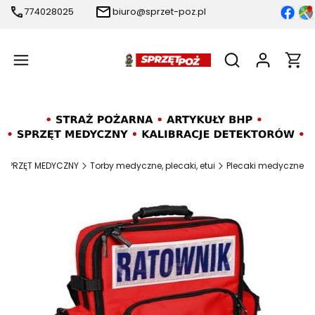
774028025
biuro@sprzet-poz.pl
Produ
Otwórz wyszukiw
SPRZĘT MEDYCZNY
Torby medyczne, plecaki, etui
Plecaki medyczne