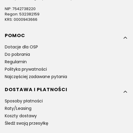
NIP: 7542738220
Regon: 532382159
KRS: 0000943666
Linki w stopce
POMOC
Dotacje dla OSP
Do pobrania
Regulamin
Polityka prywatności
Najczęściej zadawane pytania
DOSTAWA I PŁATNOŚCI
Sposoby płatności
Raty/Leasing
Koszty dostawy
Śledź swoją przesyłkę