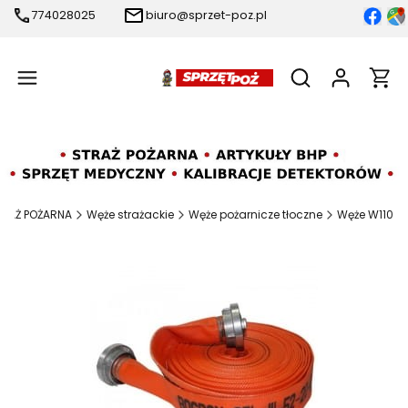
774028025
biuro@sprzet-poz.pl
Produ
Otwórz wyszukiw
TRAŻ POŻARNA
Węże strażackie
Węże pożarnicze tłoczne
Węże W110