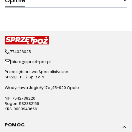
Opinie
774028025
biuro@sprzet-poz.pl
Przedsiębiorstwo Specjalistyczne
SPRZĘT-POŻ Sp. z o.o.
Władysława Jagiełły 17e ,45-920 Opole
NIP: 7542738220
Regon: 532382159
KRS: 0000943666
Linki w stopce
POMOC