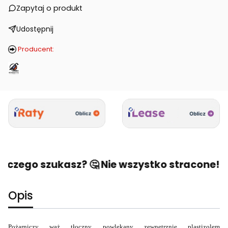
Zapytaj o produkt
Udostępnij
Producent:
, czego szukasz? 🤔 Nie wszystko stracone! 🙂
Opis
Pożarniczy wąż tłoczny powlekany zewnętrznie plastizolem