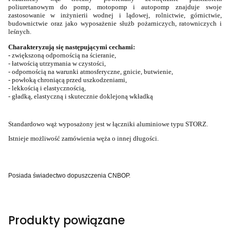
poliuretanowym do pomp, motopomp i autopomp znajduje swoje
zastosowanie w inżynierii wodnej i lądowej, rolnictwie, górnictwie,
budownictwie oraz jako wyposażenie służb pożarniczych, ratowniczych i
leśnych.
Charakteryzują się następującymi cechami:
-
zwiększoną odpornością na ścieranie,
- łatwością utrzymania w czystości,
- odpornością na warunki atmosferyczne, gnicie, butwienie,
- powłoką chroniącą przed uszkodzeniami,
- lekkością i elastycznością,
- gładką, elastyczną i skutecznie doklejoną wkładką
Standardowo wąż wyposażony jest w łączniki aluminiowe typu STORZ.
Istnieje możliwość zamówienia węża o innej długości.
Posiada świadectwo dopuszczenia CNBOP.
Produkty powiązane