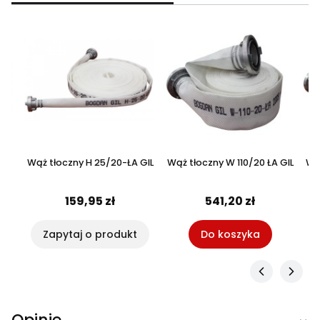
ŁA
Wąż tłoczny H 25/20-ŁA GIL
Wąż tłoczny W 110/20 ŁA GIL
Wą
159,95 zł
541,20 zł
Zapytaj o produkt
Do koszyka