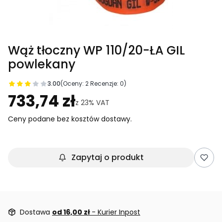
Wąż tłoczny WP 110/20-ŁA GIL
powlekany
3.00
(Oceny: 2 Recenzje: 0)
Przejdź do sekcji Opinie
733,74 zł
z
23%
VAT
Ceny podane bez kosztów dostawy.
Zapytaj o produkt
Dostawa
od 16,00 zł
- Kurier Inpost