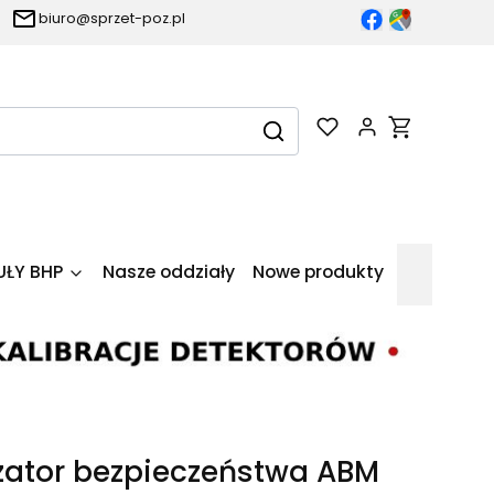
biuro@sprzet-poz.pl
Produkty w k
Wyczyść
Szukaj
UŁY BHP
Nasze oddziały
Nowe produkty
ator bezpieczeństwa ABM