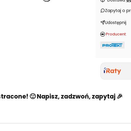
Zapytaj o p
Udostępnij
Producent:
cone! 🙂 Napisz, zadzwoń, zapytaj 🎉
Nie