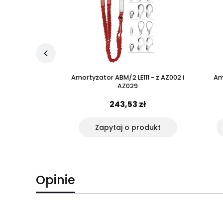
stwa P-51EmX
Amortyzator ABM/2 LE111 - z AZ002 i
Am
AZ029
zł
243,53 zł
rodukt
Zapytaj o produkt
Opinie