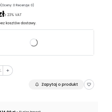
0
(Oceny: 0 Recenzje: 0)
ejdź do sekcji Opinie
zł
z
23%
VAT
ez kosztów dostawy.
riant produktu:
e warianty mogą różnić się ceną
.
Zapytaj o produkt
 14,00 zł
- Kurier Inpost