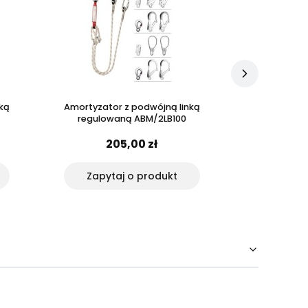
ką
Amortyzator z podwójną linką
Szelki bezp
regulowaną ABM/2LB100
205,00 zł
3
Zapytaj o produkt
Zapyt