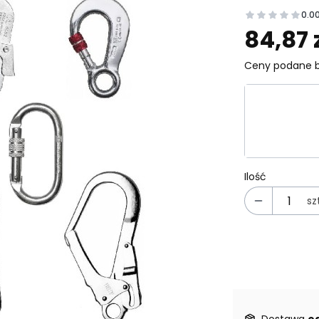
0.0
Prz
84,87 
Ceny podane b
Wybierz wa
Poszczególn
Ilość
szt
Dostawa
od