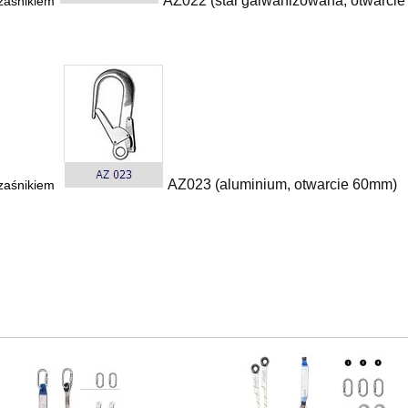
AZ022 (stal galwanizowana, otwarci
rzaśnikiem
AZ023 (aluminium, otwarcie 60mm)
zaśnikiem