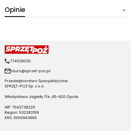
Opinie
774028025
biuro@sprzet-poz.pl
Przedsiębiorstwo Specjalistyczne
SPRZĘT-POŻ Sp. z o.o.
Władysława Jagiełły 17e ,45-920 Opole
NIP: 7542738220
Regon: 532382159
KRS: 0000943666