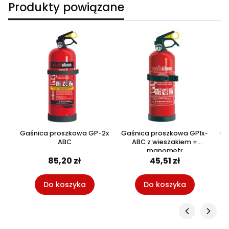
Produkty powiązane
Gaśnica proszkowa GP-2x
Gaśnica proszkowa GP1x-
Ga
ABC
ABC z wieszakiem +
manometr
85,20 zł
45,51 zł
Do koszyka
Do koszyka