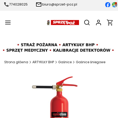
774028025
biuro@sprzet-poz.pl
Produ
Otwórz wyszukiw
Strona główna
ARTYKUŁY BHP
Gaśnice
Gaśnice śniegowe