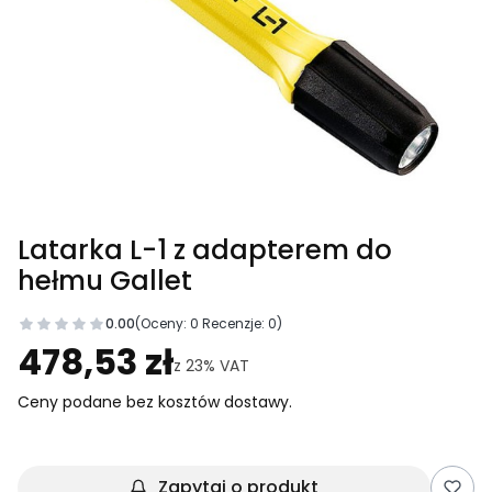
Latarka L-1 z adapterem do
hełmu Gallet
0.00
(Oceny: 0 Recenzje: 0)
Przejdź do sekcji Opinie
478,53 zł
z
23%
VAT
Ceny podane bez kosztów dostawy.
Zapytaj o produkt