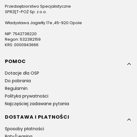
Przedsiębiorstwo Specjalistyczne
SPRZĘT-POŻ Sp. z o.o.
Władysława Jagiełły 17e ,45-920 Opole
NIP: 7542738220
Regon: 532382159
KRS: 0000943666
Linki w stopce
POMOC
Dotacje dla OSP
Do pobrania
Regulamin
Polityka prywatności
Najczęściej zadawane pytania
DOSTAWA I PŁATNOŚCI
Sposoby płatności
Raty/Leasing