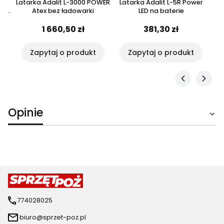
Latarka Adalit L-3000 POWER
Latarka Adalit L-5R Power
La
TEX
Atex bez ładowarki
LED na baterie
1 660,50 zł
381,30 zł
Zapytaj o produkt
Zapytaj o produkt
Opinie
774028025
biuro@sprzet-poz.pl