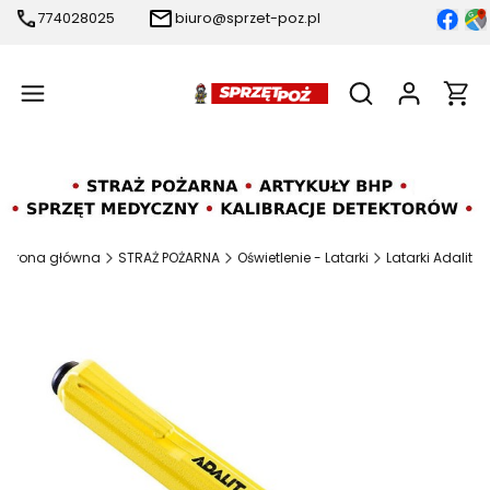
774028025
biuro@sprzet-poz.pl
Produ
Otwórz wyszukiw
Strona główna
STRAŻ POŻARNA
Oświetlenie - Latarki
Latarki Adalit