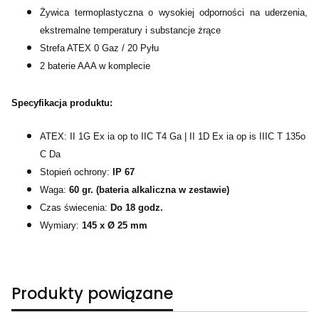
Żywica termoplastyczna o wysokiej odporności na uderzenia,
ekstremalne temperatury i substancje żrące
Strefa ATEX 0 Gaz / 20 Pyłu
2 baterie AAA w komplecie
Specyfikacja produktu:
ATEX: II 1G Ex ia op to IIC T4 Ga | II 1D Ex ia op is IIIC T 135o
C Da
Stopień ochrony:
IP 67
Waga:
60 gr. (bateria alkaliczna w zestawie)
Czas świecenia:
Do 18 godz.
Wymiary:
145 x Ø 25 mm
Produkty powiązane